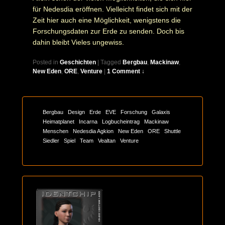
für Nedesdia eröffnen. Vielleicht findet sich mit der
Zeit hier auch eine Möglichkeit, wenigstens die
Forschungsdaten zur Erde zu senden. Doch bis
dahin bleibt Vieles ungewiss.
Posted in
Geschichten
|
Tagged
Bergbau
,
Mackinaw
,
New Eden
,
ORE
,
Venture
|
1 Comment ↓
Bergbau
Design
Erde
EVE
Forschung
Galaxis
Heimatplanet
Incarna
Logbucheintrag
Mackinaw
Menschen
Nedesdia Agkion
New Eden
ORE
Shuttle
Siedler
Spiel
Team
Vealtan
Venture