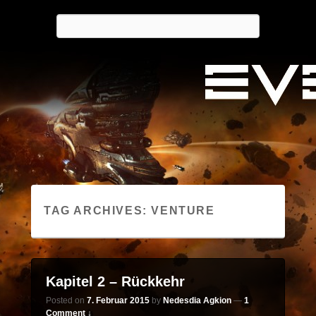
Nedesdia's Logbuch
Search
…spielend in die Zukunft
TAG ARCHIVES:
VENTURE
Kapitel 2 – Rückkehr
Posted on
7. Februar 2015
by
Nedesdia Agkion
—
1
Comment ↓