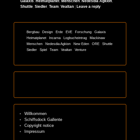
Galaxis
,
Heimatplanet
,
Menschen
,
Nedesdia Agkion
,
Shuttle
,
Siedler
,
Team
,
Vealtan
|
Leave a reply
Bergbau
Design
Erde
EVE
Forschung
Galaxis
Heimatplanet
Incarna
Logbucheintrag
Mackinaw
Menschen
Nedesdia Agkion
New Eden
ORE
Shuttle
Siedler
Spiel
Team
Vealtan
Venture
Willkommen
Schiffsdock Gallente
Copyright notice
Impressum